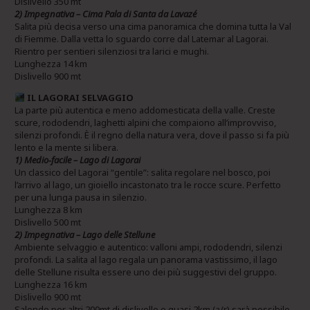
Dislivello 350 mt
2) Impegnativa – Cima Pala di Santa da Lavazé
Salita più decisa verso una cima panoramica che domina tutta la Val
di Fiemme. Dalla vetta lo sguardo corre dal Latemar al Lagorai.
Rientro per sentieri silenziosi tra larici e mughi.
Lunghezza 14 km
Dislivello 900 mt
IL LAGORAI SELVAGGIO
La parte più autentica e meno addomesticata della valle. Creste
scure, rododendri, laghetti alpini che compaiono all’improvviso,
silenzi profondi. È il regno della natura vera, dove il passo si fa più
lento e la mente si libera.
1) Medio‑facile – Lago di Lagorai
Un classico del Lagorai “gentile”: salita regolare nel bosco, poi
l’arrivo al lago, un gioiello incastonato tra le rocce scure. Perfetto
per una lunga pausa in silenzio.
Lunghezza 8 km
Dislivello 500 mt
2) Impegnativa – Lago delle Stellune
Ambiente selvaggio e autentico: valloni ampi, rododendri, silenzi
profondi. La salita al lago regala un panorama vastissimo, il lago
delle Stellune risulta essere uno dei più suggestivi del gruppo.
Lunghezza 16 km
Dislivello 900 mt
Salendo per altri 200mt di dislivello e quasi 2km (a/r) sarà possibile