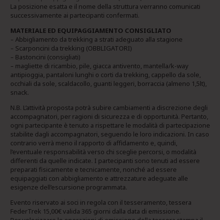
La posizione esatta e il nome della struttura verranno comunicati
successivamente ai partecipanti confermati.
MATERIALE ED EQUIPAGGIAMENTO CONSIGLIATO
– Abbigliamento da trekking a strati adeguato alla stagione
– Scarponcini da trekking (OBBLIGATORI)
– Bastoncini (consigliati)
– magliette di ricambio, pile, giacca antivento, mantella/k-way
antipioggia, pantaloni lunghi o corti da trekking, cappello da sole,
occhiali da sole, scaldacollo, guanti leggeri, borraccia (almeno 1,5lt),
snack.
N.B. L’attività proposta potrà subire cambiamenti a discrezione degli
accompagnatori, per ragioni di sicurezza e di opportunità. Pertanto,
ogni partecipante è tenuto a rispettare le modalità di partecipazione
stabilite dagli accompagnatori, seguendo le loro indicazioni. In caso
contrario verrà meno il rapporto di affidamento e, quindi,
l’eventuale responsabilità verso chi sceglie percorsi, o modalità
differenti da quelle indicate. I partecipanti sono tenuti ad essere
preparati fisicamente e tecnicamente, nonché ad essere
equipaggiati con abbigliamento e attrezzature adeguate alle
esigenze dell’escursione programmata.
Evento riservato ai soci in regola con il tesseramento, tessera
FederTrek 15,00€ valida 365 giorni dalla data di emissione.