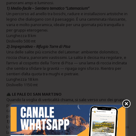
panorami ampi e luminosi.
1) Medio‑facile – Sentiero tematico “Latemar.ium”
Un percorso ad anello tra boschi, radure e installazioni artistiche in
legno che dialogano con il paesaggio. È una camminata rilassante,
varia e molto panoramica, ideale per una giornata più tranquilla o
per gruppi eterogenei.
Lunghezza 8 km
Dislivello 500 mt
2) Impegnativa – Rifugio Torre di Pisa
Una delle salite più iconiche del Latemar: ambiente dolomitico,
roccia chiara, panorami vastissimi. La salita è decisa ma regolare, e
l’arrivo al cospetto della Torre di Pisa — una lama di roccia inclinata
che sembra sfidare la gravità — ripaga ogni sforzo. Rientro per
sentieri d’alta quota tra mughi e pietraie.
Lunghezza 18 km
Dislivello 1150 mt
LE PALE DI SAN MARTINO
Quando la voglia di verticalità chiama, si sale verso uno dei gruppi
più iconici delle Dolomiti. Le torri di roccia si innalzano come
cattedrali, la luce cambia a ogni ora, e il panorama lascia senza
parole.
1) Medio‑facile – Laghi di Colbricon e Cime di Cavallazza
Un itinerario che unisce due anime diverse della zona: la quiete dei
laghetti alpini e la linea di cresta della Cavallazza, più aspra e