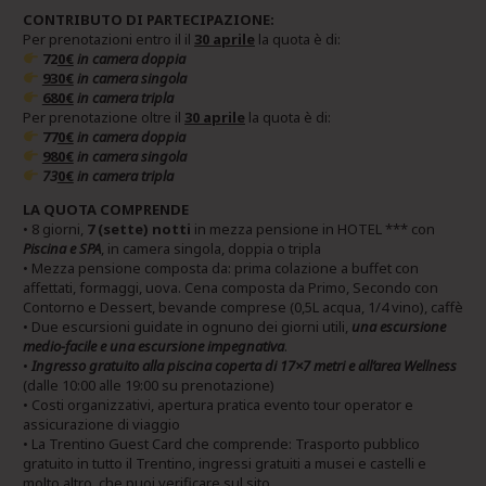
CONTRIBUTO DI PARTECIPAZIONE:
Per prenotazioni entro il il
30 aprile
la quota è di:
72
0€
in camera doppia
930€
in camera singola
680€
in camera tripla
Per prenotazione oltre il
30 aprile
la quota è di:
77
0€
in camera doppia
980€
in camera singola
73
0€
in camera tripla
LA QUOTA COMPRENDE
• 8 giorni,
7 (sette) notti
in mezza pensione in HOTEL *** con
Piscina e SPA
, in camera singola, doppia o tripla
• Mezza pensione composta da: prima colazione a buffet con
affettati, formaggi, uova. Cena composta da Primo, Secondo con
Contorno e Dessert, bevande comprese (0,5L acqua, 1/4 vino), caffè
• Due escursioni guidate in ognuno dei giorni utili,
una escursione
medio-facile e una escursione impegnativa
.
•
Ingresso gratuito alla piscina coperta di 17×7 metri e all’area Wellness
(dalle 10:00 alle 19:00 su prenotazione)
• Costi organizzativi, apertura pratica evento tour operator e
assicurazione di viaggio
• La Trentino Guest Card che comprende: Trasporto pubblico
gratuito in tutto il Trentino, ingressi gratuiti a musei e castelli e
molto altro, che puoi verificare sul sito