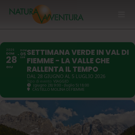
HOME
SETTIMANA VERDE IN VAL DI
2026
DOM
GIFT CARD
DOM
05
28
LUG
FIEMME - LA VALLE CHE
CALENDARIO
RALLENTA IL TEMPO
GIU
DAL 28 GIUGNO AL 5 LUGLIO 2026
Tipo di evento
VIAGGIO
CHI SIAMO
(giugno 28) 9:00 - (luglio 5) 18:00
CASTELLO MOLINA DI FIEMME
ATTIVITÀ
CONTATTI