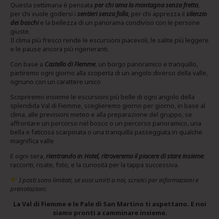
Questa settimana è pensata
per chi ama la montagna senza fretta
,
per chi vuole godersi i
sentieri senza folla
, per chi apprezza il
silenzio
dei boschi
e la bellezza di un panorama condiviso con le persone
giuste.
Il clima più fresco rende le escursioni piacevoli, le salite più leggere
e le pause ancora più rigeneranti.
Con base a
Castello di Fiemme
, un borgo panoramico e tranquillo,
partiremo ogni giorno alla scoperta di un angolo diverso della valle,
ognuno con un carattere unico
Scopriremo insieme le escursioni più belle di ogni angolo della
splendida Val di Fiemme, sceglieremo giorno per giorno, in base al
clima, alle previsioni meteo e alla preparazione del gruppo, se
affrontare un percorso nel bosco o un percorso panoramico, una
bella e faticosa scarpinata o una tranquilla passeggiata in qualche
magnifica valle
E ogni sera,
rientrando in Hotel, ritroveremo il piacere di stare insieme
:
racconti, risate, foto, e la curiosità per la tappa successiva.
I posti sono limitati, se vuoi unirti a noi, scrivici per informazioni e
prenotazioni.
La Val di Fiemme e le Pale di San Martino ti aspettano. E noi
siamo pronti a camminare insieme.