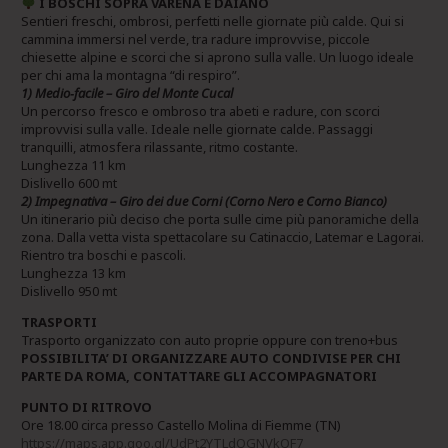
I BOSCHI SOPRA VARENA E DAIANO
Sentieri freschi, ombrosi, perfetti nelle giornate più calde. Qui si
cammina immersi nel verde, tra radure improvvise, piccole
chiesette alpine e scorci che si aprono sulla valle. Un luogo ideale
per chi ama la montagna “di respiro”.
1) Medio‑facile – Giro del Monte Cucal
Un percorso fresco e ombroso tra abeti e radure, con scorci
improvvisi sulla valle. Ideale nelle giornate calde. Passaggi
tranquilli, atmosfera rilassante, ritmo costante.
Lunghezza 11 km
Dislivello 600 mt
2) Impegnativa – Giro dei due Corni (Corno Nero e Corno Bianco)
Un itinerario più deciso che porta sulle cime più panoramiche della
zona. Dalla vetta vista spettacolare su Catinaccio, Latemar e Lagorai.
Rientro tra boschi e pascoli.
Lunghezza 13 km
Dislivello 950 mt
TRASPORTI
Trasporto organizzato con auto proprie oppure con treno+bus
POSSIBILITA’ DI ORGANIZZARE AUTO CONDIVISE PER CHI
PARTE DA ROMA, CONTATTARE GLI ACCOMPAGNATORI
PUNTO DI RITROVO
Ore 18.00 circa presso Castello Molina di Fiemme (TN)
https://maps.app.goo.gl/UdPt2YTLdQGNVkQF7