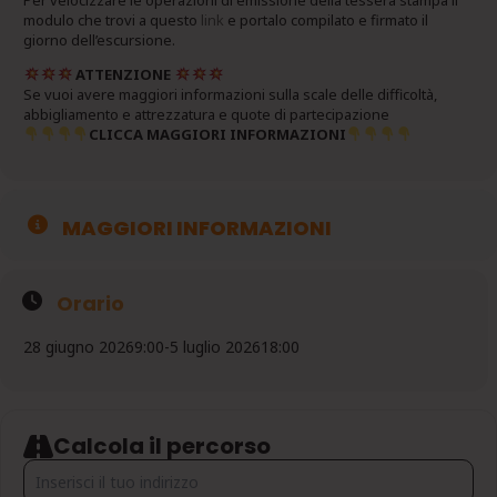
Per velocizzare le operazioni di emissione della tessera stampa il
modulo che trovi a questo
link
e portalo compilato e firmato il
giorno dell’escursione.
ATTENZIONE
Se vuoi avere maggiori informazioni sulla scale delle difficoltà,
abbigliamento e attrezzatura e quote di partecipazione
CLICCA MAGGIORI INFORMAZIONI
MAGGIORI INFORMAZIONI
Orario
28 giugno 2026
9:00
-
5 luglio 2026
18:00
Calcola il percorso
Address - SETTIMANA VERDE IN VAL DI FIEMME - LA VALLE CHE