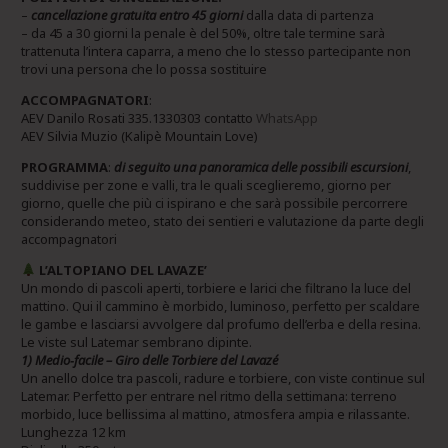
–
cancellazione gratuita entro 45 giorni
dalla data di partenza
– da 45 a 30 giorni la penale è del 50%, oltre tale termine sarà
trattenuta l’intera caparra, a meno che lo stesso partecipante non
trovi una persona che lo possa sostituire
ACCOMPAGNATORI
:
AEV Danilo Rosati 335.1330303 contatto
WhatsApp
AEV Silvia Muzio (Kalipè Mountain Love)
PROGRAMMA
:
d
i
seguito una panoramica delle possibili escursioni
,
suddivise per zone e valli, tra le quali sceglieremo, giorno per
giorno, quelle che più ci ispirano e che sarà possibile percorrere
considerando meteo, stato dei sentieri e valutazione da parte degli
accompagnatori
L’ALTOPIANO DEL LAVAZE’
Un mondo di pascoli aperti, torbiere e larici che filtrano la luce del
mattino. Qui il cammino è morbido, luminoso, perfetto per scaldare
le gambe e lasciarsi avvolgere dal profumo dell’erba e della resina.
Le viste sul Latemar sembrano dipinte.
1) Medio‑facile – Giro delle Torbiere del Lavazé
Un anello dolce tra pascoli, radure e torbiere, con viste continue sul
Latemar. Perfetto per entrare nel ritmo della settimana: terreno
morbido, luce bellissima al mattino, atmosfera ampia e rilassante.
Lunghezza 12 km