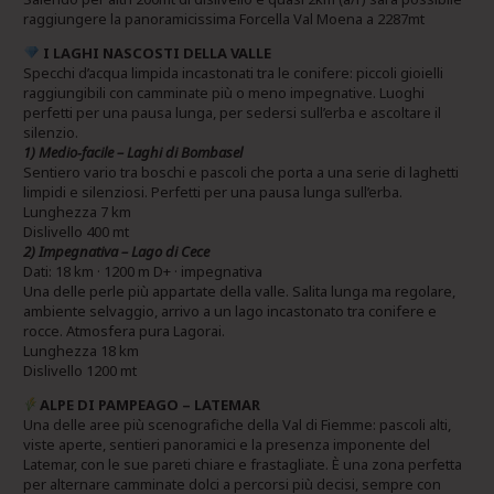
raggiungere la panoramicissima Forcella Val Moena a 2287mt
I LAGHI NASCOSTI DELLA VALLE
Specchi d’acqua limpida incastonati tra le conifere: piccoli gioielli
raggiungibili con camminate più o meno impegnative. Luoghi
perfetti per una pausa lunga, per sedersi sull’erba e ascoltare il
silenzio.
1) Medio‑facile – Laghi di Bombasel
Sentiero vario tra boschi e pascoli che porta a una serie di laghetti
limpidi e silenziosi. Perfetti per una pausa lunga sull’erba.
Lunghezza 7 km
Dislivello 400 mt
2) Impegnativa – Lago di Cece
Dati: 18 km · 1200 m D+ · impegnativa
Una delle perle più appartate della valle. Salita lunga ma regolare,
ambiente selvaggio, arrivo a un lago incastonato tra conifere e
rocce. Atmosfera pura Lagorai.
Lunghezza 18 km
Dislivello 1200 mt
ALPE DI PAMPEAGO – LATEMAR
Una delle aree più scenografiche della Val di Fiemme: pascoli alti,
viste aperte, sentieri panoramici e la presenza imponente del
Latemar, con le sue pareti chiare e frastagliate. È una zona perfetta
per alternare camminate dolci a percorsi più decisi, sempre con