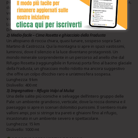
panoramica. Il percorso sale deciso verso la cresta della Cavallazza,
dove il panorama si apre a 360°, per poi scendere dolcemente
verso i Laghi di Colbricon e chiudendo quindi un anello ricco di
varietà e atmosfere
Lunghezza: 9 km
Dislivello: 500 mt
2) Medio‑facile – Cima Rosetta e ghiacciaio della Fradusta
Un altopiano di roccia chiara, quasi lunare, sospeso sopra San
Martino di Castrozza. Qui la montagna si apre in spazi vastissimi,
luminosi, dove il silenzio e la luce diventano protagonisti. Un
mondo minerale sorprendente in un percorso ad anello che dal
Rifugio Rosetta (raggiungibile in funivia) porta fino al bacino glaciale
della Fradusta, un ghiacciaio molto ridotto ma ancora suggestivo
che offre un colpo d’occhio raro e un’atmosfera sospesa.
Lunghezza: 9 km
Dislivello: 400 mt
3) Impegnativa – Rifugio Volpi al Mulaz
Una delle salite più iconiche e selvagge dell’intero gruppo delle
Pale: un ambiente grandioso, verticale, dove la roccia domina e il
paesaggio si apre in scenari dolomitici purissimi. Il sentiero risale
valloni ampi, poi si stringe tra pareti e ghiaioni fino al rifugio,
incastonato in un ambiente severo e spettacolare.
Lunghezza: 15 km
Dislivello: 1000 mt