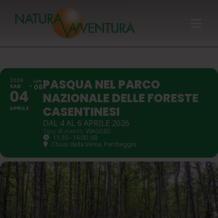
HOME
PASQUA NEL PARCO
2026
LUN
GIFT CARD
SAB
06
04
NAZIONALE DELLE FORESTE
CALENDARIO
CASENTINESI
APRILE
DAL 4 AL 6 APRILE 2026
Tipo di evento
VIAGGIO
CHI SIAMO
11:30 - 16:00
(6)
Chiusi della Verna
, Parcheggio
ATTIVITÀ
CONTATTI