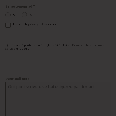
Sei automunito?
*
SI
NO
Ho letto la
privacy policy
e accetto!
Questo sito è protetto da Google reCAPTCHA v3,
Privacy Policy
e
Terms of
Service
di Google
Eventuali note