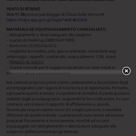
PUNTO DI RITROVO
Ore 11.30
presso parcheggio di Chiusi Della Verna AR
https://maps.app.goo.gl/2vpJuPaNiE4BzUbi9
MATERIALE ED EQUIPAGGIAMENTO CONSIGLIATO
– Abbigliamento a strati adeguato alla stagione
– scarpe da trekking (OBBLIGATORIE)
– Bastoncini (CONSIGLIATI)
– maglietta di ricambio, pile, giacca antivento, mantella/k-way
antipioggia, cappello, scaldacollo, acqua (almeno 1,5lt), snack
–
PRANZO AL SACCO
– Scarpe comode per il viaggio (soprattutto se siete ospiti in
macchine altrui) e post-escursione!
N.B. L’attività proposta potrà subire cambiamenti a discrezione degli
accompagnatori, per ragioni di sicurezza e di opportunità. Pertanto,
ogni partecipante è tenuto a rispettare le modalità di partecipazione
stabilite dagli accompagnatori, seguendo le loro indicazioni. In caso
contrario verrà meno il rapporto di affidamento e, quindi,
l’eventuale responsabilità verso chi sceglie percorsi, o modalità
differenti da quelle indicate. I partecipanti sono tenuti ad essere
preparati fisicamente e tecnicamente, nonché ad essere
equipaggiati con abbigliamento e attrezzature adeguate alle
esigenze dell’escursione programmata.