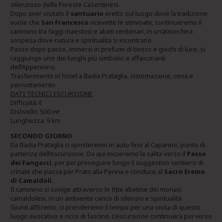
silenzioso delle Foreste Casentinesi.
Dopo aver visitato il
santuario
eretto sul luogo dove la tradizione
vuole che
San Francesco
ricevette le stimmate, continueremo il
cammino tra faggi maestosi e abeti centenari, in un’atmosfera
sospesa dove natura e spiritualità si incontrano.
Passo dopo passo, immersi in profumi di bosco e giochi di luce, si
raggiunge uno dei luoghi più simbolici e affascinanti
dell’Appennino.
Trasferimento in hotel a Badia Prataglia, sistemazione, cena e
pernottamento.
DATI TECNICI ESCURSIONE
Difficoltà: E
Dislivello: 500 mt
Lunghezza: 9 km
SECONDO GIORNO
Da Badia Prataglia ci sposteremo in auto fino al Capanno, punto di
partenza dell’escursione. Da qui inizieremo la salita verso il
Passo
dei Fangacci
, per poi proseguire lungo il suggestivo sentiero di
crinale che passa per Prato alla Penna e conduce al
Sacro Eremo
di Camaldoli
.
Il cammino si svolge attraverso le fitte abetine dei monaci
camaldolesi, in un ambiente carico di silenzio e spiritualità.
Giunti all’Eremo, ci prenderemo il tempo per una visita di questo
luogo evocativo e ricco di fascino. L’escursione continuerà poi verso