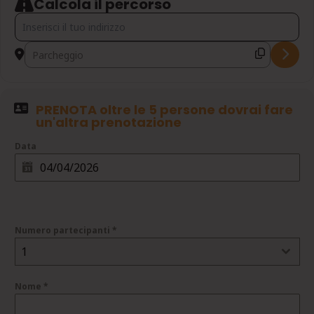
Calcola il percorso
Address - PASQUA NEL PARCO NAZIONALE DELLE FORESTE CAS
Destination Address - PASQUA NEL PARCO NAZIONALE DELLE
PRENOTA oltre le 5 persone dovrai fare
un'altra prenotazione
Data
Numero partecipanti
*
1
Nome
*