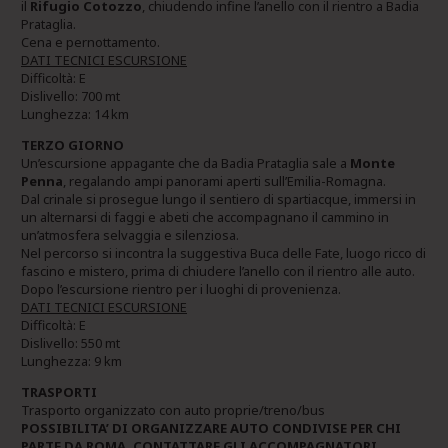
il
Rifugio Cotozzo
, chiudendo infine l’anello con il rientro a Badia
Prataglia.
Cena e pernottamento.
DATI TECNICI ESCURSIONE
Difficoltà: E
Dislivello: 700 mt
Lunghezza: 14 km
TERZO GIORNO
Un’escursione appagante che da Badia Prataglia sale a
Monte
Penna
, regalando ampi panorami aperti sull’Emilia-Romagna.
Dal crinale si prosegue lungo il sentiero di spartiacque, immersi in
un alternarsi di faggi e abeti che accompagnano il cammino in
un’atmosfera selvaggia e silenziosa.
Nel percorso si incontra la suggestiva Buca delle Fate, luogo ricco di
fascino e mistero, prima di chiudere l’anello con il rientro alle auto.
Dopo l’escursione rientro per i luoghi di provenienza.
DATI TECNICI ESCURSIONE
Difficoltà: E
Dislivello: 550 mt
Lunghezza: 9 km
TRASPORTI
Trasporto organizzato con auto proprie/treno/bus
POSSIBILITA’ DI ORGANIZZARE AUTO CONDIVISE PER CHI
PARTE DA ROMA, CONTATTARE GLI ACCOMPAGNATORI