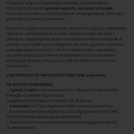
In questo angolo di Appennino la natura e la spiritualità si
intrecciano da secoli:
sentieri antichi
,
santuari
ed
eremi
nascosti raccontano una storia fatta di contemplazione, armonia e
profondo legame con l’ambiente.
Durante il soggiorno esploreremo alcuni dei luoghi più emblematici
del Parco, camminando tra foreste che hanno ispirato santi e
pellegrini, raggiungendo eremi e monasteri immersi nel verde e
salendo sul crinale tosco-romagnolo, da cui lo sguardo si apre su
paesaggi ampi e silenziosi. Un fine settimana per rigenerarsi,
respirare aria buona e vivere la montagna in modo autentico,
accompagnati passo dopo passo alla scoperta di un territorio
straordinario.
CONTRIBUTO DI PARTECIPAZIONE: 330€ a persona
LA QUOTA COMPRENDE:
–
3 giorni, 2 notti
in mezza pensione in Albergo 3 stelle a Badia
Prataglia in camera doppia/tripla
(supplemento doppia uso singola 20€ al giorno).
–
3 escursioni
nel Parco Nazionale delle Foreste Casentinesi.
– Assistenza completa di almeno 2 accompagnatori di NATURA
AVVENTURA per tutta la durata dell’evento
– Direzione tecnica e assicurazione medico/bagagli fornita da
Quattrovacanze