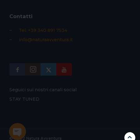
Contatti
Tel. +39 340 891 7534
info@naturaavventura.it
Seguici sui nostri canali social
STAY TUNED
© 2022 Natura Avventura