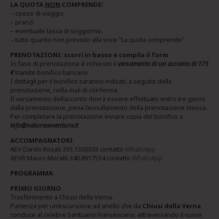
LA QUOTA
NON
COMPRENDE:
– spese di viaggio.
– pranzi
– eventuale tassa di soggiorno.
– tutto quanto non previsto alla voce “La quota comprende”.
PRENOTAZIONI: scorri in basso e compila il form
In fase di prenotazione è richiesto il
versamento di un acconto di 175
€
tramite bonifico bancario.
I dettagli per il bonifico saranno indicati, a seguito della
prenotazione, nella mail di conferma.
Il versamento dell’acconto dovrà essere effettuato entro tre giorni
dalla prenotazione, pena l’annullamento della prenotazione stessa.
Per completare la prenotazione inviare copia del bonifico a
info@naturaavventura.it
ACCOMPAGNATORI
:
AEV Danilo Rosati 335.1330303 contatto
WhatsApp
AEVR Mauro Moratti 340.8917534 contatto
WhatsApp
PROGRAMMA
:
PRIMO GIORNO
Trasferimento a Chiusi della Verna.
Partenza per un’escursione ad anello che da
Chiusi della Verna
conduce al celebre Santuario Francescano, attraversando il cuore