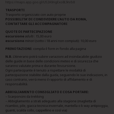
https://maps.app.goo.gl/U52A9ngExo8L9nrb8
TRASPORTI
Trasporto organizzato con auto proprie
POSSIBILITA’ DI CONDIVIDERE L’AUTO DA ROMA,
CONTATTARE GLI ACCOMPAGNATORI
QUOTE DI PARTECIPAZIONE
escursione
adulti
: 15,00 euro
escursione
minori
(sotto i 18 anni non compiuti): 10,00 euro
PRENOTAZIONI
: compila il form in fondo alla pagina
N.B.
L’itinerario potrà subire variazioni ad insindacabile giudizio
delle guide in base delle condizioni meteo e di sicurezza che
saranno valutate prima e durante l’escursione.
Ogni partecipante è tenuto a rispettare le modalità di
partecipazione stabilite dalla guida, seguendo le sue indicazioni, in
caso contrario, verrà meno il rapporto di affidamento e di
responsabilità.
ABBIGLIAMENTO CONSIGLIATO E COSA PORTARE:
– Scarponcini da trekking
– Abbigliamento a strati adeguato alla stagione (maglietta di
ricambio, pile, giacca tecnica invernale, mantella o k way antipioggia,
guanti, scalda collo, cappellino e così via)