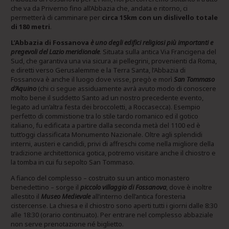
che va da Priverno fino all’Abbazia che, andata e ritorno, ci
permetterà di camminare per
circa 15km con un dislivello totale
di 180 metri
.
L’Abbazia di Fossanova
è uno degli edifici religiosi più importanti e
pregevoli del Lazio meridionale
. Situata sulla antica Via Francigena del
Sud, che garantiva una via sicura ai pellegrini, provenienti da Roma,
e diretti verso Gerusalemme e la Terra Santa, l’Abbazia di
Fossanova è anche il luogo dove visse, pregò e morì
San Tommaso
d’Aquino
(chi ci segue assiduamente avrà avuto modo di conoscere
molto bene il suddetto Santo ad un nostro precedente evento,
legato ad un’altra festa dei broccoletti, a Roccasecca). Esempio
perfetto di commistione tra lo stile tardo romanico ed il gotico
italiano, fu edificata a partire dalla seconda metà del 1100 ed è
tutt’oggi classificata Monumento Nazionale. Oltre agli splendidi
interni, austeri e candidi, privi di affreschi come nella migliore della
tradizione architettonica gotica, potremo visitare anche il chiostro e
la tomba in cui fu sepolto San Tommaso.
A fianco del complesso – costruito su un antico monastero
benedettino – sorge il
piccolo villaggio di Fossanova
, dove è inoltre
allestito il
Museo Medievale
all’interno dell’antica foresteria
cistercense. La chiesa e il chiostro sono aperti tutti i giorni dalle 8:30
alle 18:30 (orario continuato). Per entrare nel complesso abbaziale
non serve prenotazione né biglietto.