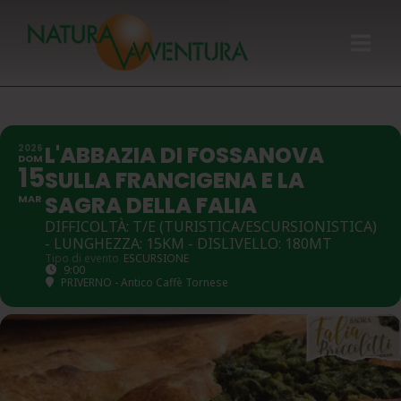
HOME
L'ABBAZIA DI FOSSANOVA
2026
GIFT CARD
DOM
15
SULLA FRANCIGENA E LA
CALENDARIO
SAGRA DELLA FALIA
MAR
DIFFICOLTÀ: T/E (TURISTICA/ESCURSIONISTICA)
- LUNGHEZZA: 15KM - DISLIVELLO: 180MT
CHI SIAMO
Tipo di evento
ESCURSIONE
9:00
PRIVERNO - Antico Caffè Tornese
ATTIVITÀ
CONTATTI