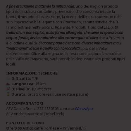
A fine escursione ci attende la mitica Falia
, uno dei migliori prodotti
tipici della cultura contadina privernate, che conserva intatte la
bontà, il metodo di lavorazione, la ricetta dell’antica tradizione ed il
suo imprescindibile legame con il territorio, caratteristiche che la
fanno entrare nell’elenco ufficiale dei Prodotti Tipici del Lazio.
Si
tratta di un pane tipico, dalla forma allungata, che viene preparato con
acqua, farina, lievito naturale e olio extravergine di oliva
che a Priverno
è di ottima qualità.
Si accompagna bene con diverse imbottiture ma il
“matrimonio” ideale è quello con i broccoletti
tipici della Valle
dell’Amaseno. Oltre alla regina della festa con i saporiti broccoletti
della Valle dell’Amaseno, sarà possibile degustare altri prodotti tipici
locali.
INFORMAZIONI TECNICHE
Difficoltà:
T/E
Lunghezza:
15 km
Dislivello:
180 mt circa
Durata:
circa 5 ore (escluse soste e pause)
ACCOMPAGNATORI
AEV Danilo Rosati 335.1330303 contatto
WhatsApp
AEV Andrea Maccioni (RebelTrek)
PUNTO DI RITROVO
Ore 9.00
Antico caffè Tornese – Priverno (LT)