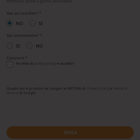
effettuare anche il giorno dell'evento.
Hai un voucher?
*
NO
SI
Sei automunito?
*
SI
NO
Consenti
*
Ho letto la
privacy policy
e accetto!
Questo sito è protetto da Google reCAPTCHA v3,
Privacy Policy
e
Terms of
Service
di Google
INVIA