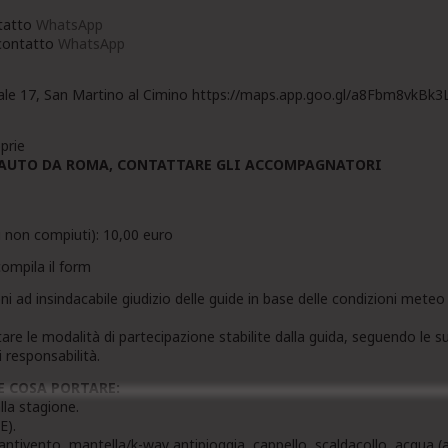
ntatto
WhatsApp
 contatto
WhatsApp
onale 17, San Martino al Cimino https://maps.app.goo.gl/a8Fbm8vkBk
prie
 L’AUTO DA ROMA, CONTATTARE GLI ACCOMPAGNATORI
i non compiuti): 10,00 euro
compila il form
ioni ad insindacabile giudizio delle guide in base delle condizioni mete
re le modalità di partecipazione stabilite dalla guida, seguendo le sue
 responsabilità.
 COSA PORTARE:
lla stagione.
E).
 antivento, mantella/k-way antipioggia, cappello, scaldacollo, acqua (