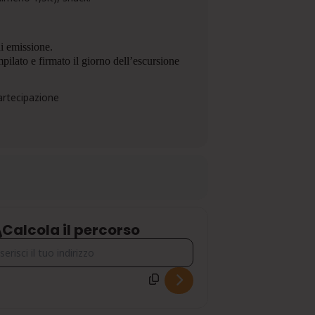
di emissione.
pilato e firmato il giorno dell’escursione
partecipazione
Calcola il percorso
ress - I COLORI DELL'AUTUNNO E LA FESTA DELLA CASTAGNA DI S