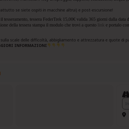
attutto se siete ospiti in macchine altrui) e post-escursione!
 il tesseramento, tessera FederTrek 15,00€ valida 365 giorni dalla data 
sione della tessera stampa il modulo che trovi a questo
link
e
portalo com
sulla scale delle difficoltà, abbigliamento e attrezzatura e quote di 
GGIORI INFORMAZIONI
I
Add