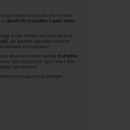
on il suo centro storico raccolto attorno
, e
i boschi che circondano il paese hanno
raggi di sole filtrano tra i rami dorati e
ocali
, per gustarle una volta tornati a
i intravedono in lontananza
paese, dove l’atmosfera cambia:
le stradine
anchi colmi di prodotti tipici, vino e dolci
llegre dei visitatori.
ssibilità di assaporare le castagne