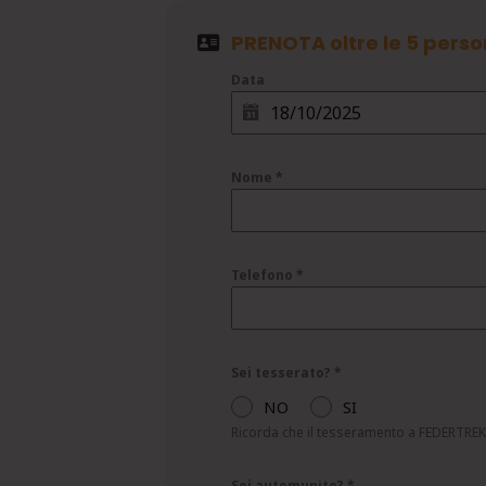
PRENOTA oltre le 5 perso
Data
Nome
*
Telefono
*
Sei tesserato?
*
NO
SI
Ricorda che il tesseramento a FEDERTREK è
Sei automunito?
*