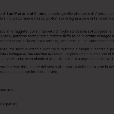
o di
San Martino al Cimino
, piccolo gioiello alle porte di Viterbo, c
obre inoltrato: l’aria è fresca, profumata di legna arsa e di terra umida
.
ecolari e faggete, dove il tappeto di foglie scricchiola sotto i passi e i 
sentito
,
potremo raccogliere e mettere nello zaino le ottime castagne l
alando scorci sulla vallata viterbese, con i tetti di San Martino che s
nte, tra suoni ovattati e profumi di muschio e funghi, si rientra al 
della Castagna di San Martino al Cimino
. Le piazzette si riempiono di b
e pervade l’aria, mescolandosi alle note di musica popolare e alle voci a
lima festoso: dalla quiete del bosco alla vivacità della sagra, con la po
agari da un buon bicchiere di vino
ionistica
te e pause)