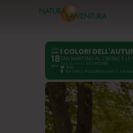
I COLORI DELL'AUTU
2025
SAB
18
SAN MARTINO AL CIMINO E LE 
Tipo di evento
ESCURSIONE
OTT
9:00
Bar Ortica, Piazza Nazionale 17, San Ma