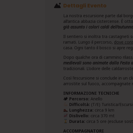
Dettagli Evento
La nostra escursione parte dal borg
all’antica abbazia cistercense. È ott
già assunto i colori caldi dell’autunno
Il sentiero si inoltra tra castagneti s
ramati. Lungo il percorso,
dove con
casa. Ogni tanto il bosco si apre reg
Dopo qualche ora di cammino rilassa
medievali sono animate dalla Festa 
tradizionali. L’odore delle caldarrost
Così l’escursione si conclude in un c
arrostite sul fuoco, accompagnate m
INFORMAZIONI TECNICHE
🏕 Percorso:
Anello
Difficoltà:
(T/E) Turistica/Escurs
Lunghezza:
circa 9 km
Dislivello:
circa 370 mt
Durata:
circa 5 ore (escluse sos
ACCOMPAGNATORI