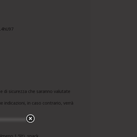
3L4hU97
o e di sicurezza che saranno valutate
 indicazioni, in caso contrario, verrà
almeno 1,5lt), snack.