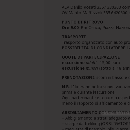
AEV Danilo Rosati 335.1330303 co
OV Manlio Maffezzoli 335.6420600
PUNTO DI RITROVO
Ore 9:00
: Bar Ortica, Piazza Nazi
TRASPORTI
Trasporto organizzato con auto pro
POSSIBILITA’ DI CONDIVIDERE
QUOTE DI PARTECIPAZIONE
escursione
adulti
: 15,00 euro
escursione
minori
(sotto ai 18 ann
PRENOTAZIONI
: scorri in basso e 
N.B.
L’itinerario potrà subire variaz
prima e durante l’escursione.
Ogni partecipante è tenuto a rispetta
meno il rapporto di affidamento e di
ABBIGLIAMENTO CONSIGLIATO E
– Abbigliamento a strati adeguato a
– scarpe da trekking (OBBLIGATORI
– maglietta di ricambio, pile, giacca