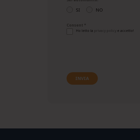
SI
NO
Consent
*
Ho letto la
privacy policy
e accetto!
INVIA