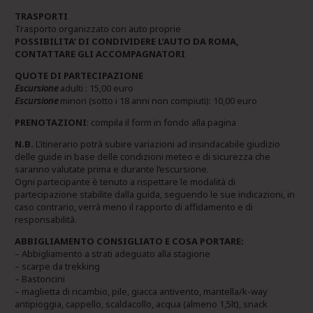
TRASPORTI
Trasporto organizzato con auto proprie
POSSIBILITA’ DI CONDIVIDERE L’AUTO DA ROMA,
CONTATTARE GLI ACCOMPAGNATORI
QUOTE DI PARTECIPAZIONE
Escursione
adulti : 15,00 euro
Escursione
minori (sotto i 18 anni non compiuti): 10,00 euro
PRENOTAZIONI
: compila il form in fondo alla pagina
N.B.
L’itinerario potrà subire variazioni ad insindacabile giudizio
delle guide in base delle condizioni meteo e di sicurezza che
saranno valutate prima e durante l’escursione.
Ogni partecipante è tenuto a rispettare le modalità di
partecipazione stabilite dalla guida, seguendo le sue indicazioni, in
caso contrario, verrà meno il rapporto di affidamento e di
responsabilità.
ABBIGLIAMENTO CONSIGLIATO E COSA PORTARE:
– Abbigliamento a strati adeguato alla stagione
– scarpe da trekking
– Bastoncini
– maglietta di ricambio, pile, giacca antivento, mantella/k-way
antipioggia, cappello, scaldacollo, acqua (almeno 1,5lt), snack