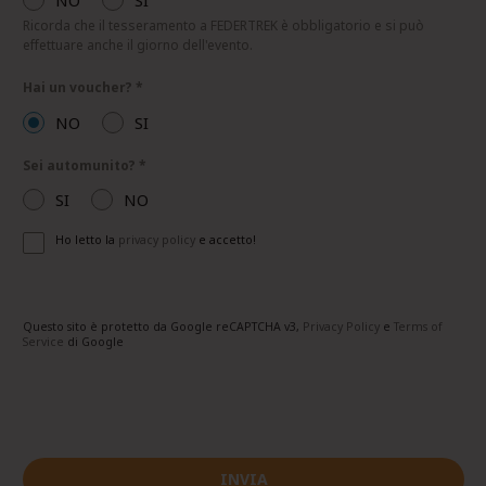
NO
SI
Ricorda che il tesseramento a FEDERTREK è obbligatorio e si può
effettuare anche il giorno dell'evento.
Hai un voucher?
*
NO
SI
Sei automunito?
*
SI
NO
Ho letto la
privacy policy
e accetto!
Questo sito è protetto da Google reCAPTCHA v3,
Privacy Policy
e
Terms of
Service
di Google
INVIA