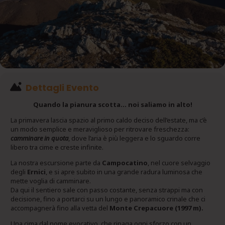
Dettagli Evento
Quando la pianura scotta… noi saliamo in alto!
La primavera lascia spazio al primo caldo deciso dell’estate, ma c’è
un modo semplice e meraviglioso per ritrovare freschezza:
camminare in quota
, dove l’aria è più leggera e lo sguardo corre
libero tra cime e creste infinite.
La nostra escursione parte da
Campocatino
, nel cuore selvaggio
degli
Ernici
, e si apre subito in una grande radura luminosa che
mette voglia di camminare.
Da qui il sentiero sale con passo costante, senza strappi ma con
decisione, fino a portarci su un lungo e panoramico crinale che ci
accompagnerà fino alla vetta del
Monte Crepacuore (1997 m).
Una cima dal nome evocativo, che ripaga ogni sforzo con un