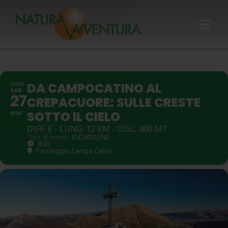
HOME
DA CAMPOCATINO AL
2026
GIFT CARD
SAB
27
CREPACUORE: SULLE CRESTE
CALENDARIO
SOTTO IL CIELO
GIU
DIFF: E - LUNG: 12 KM - DISL: 400 MT
Tipo di evento
ESCURSIONE
CHI SIAMO
9:30
Parcheggio Campo Catino
ATTIVITÀ
CONTATTI