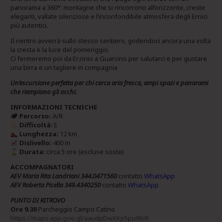
panorama a 360°: montagne che si rincorrono all’orizzonte, creste
eleganti, vallate silenziose e l’inconfondibile atmosfera degli Ernici
più autentici.
Il rientro avverrà sullo stesso sentiero, godendoci ancora una volta
la cresta e la luce del pomeriggio.
Ci fermeremo poi da Erzinio a Guarcino per salutarci e per gustare
una birra e un tagliere in compagnia
Un’escursione perfetta per chi cerca aria fresca, ampi spazi e panorami
che riempiono gli occhi.
INFORMAZIONI TECNICHE
🏕 Percorso:
A/R
Difficoltà:
E
Lunghezza:
12 km
Dislivello:
400 m
Durata:
circa 5 ore (escluse soste)
ACCOMPAGNATORI
AEV Maria Rita Landriani 344.0471560
contatto
WhatsApp
AEV Roberta Picella 349.4340250
contatto
WhatsApp
PUNTO DI RITROVO
Ore 9.30
Parcheggio Campo Catino
https://maps.app.goo.gl/aaudpDwXKp5pu9Xi9