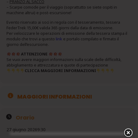
–
PRANZO AL SACCO
– Scarpe comode per il viaggio (soprattutto se siete ospiti in
macchine altrui) e post-escursione!
Evento riservato ai soci in regola con il tesseramento, tessera
FederTrek 15,00€ valida 365 giorni dalla data di emissione.
Per velocizzare le operazioni di emissione della tessera stampa il
modulo che trovi a questo
link
e portalo compilato e firmato il
giorno dell’escursione.
ATTENZIONE
Se vuoi avere maggiori informazioni sulla scale delle difficoltà,
abbigliamento e attrezzatura e quote di partecipazione
CLICCA MAGGIORI INFORMAZIONI
MAGGIORI INFORMAZIONI
Orario
27 giugno 2026
9:30