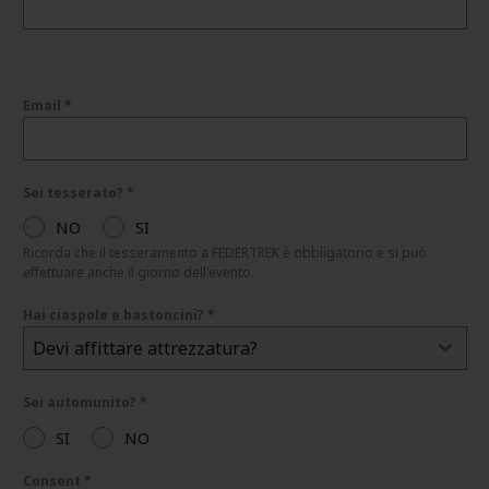
Email
*
Sei tesserato?
*
NO
SI
Ricorda che il tesseramento a FEDERTREK è obbligatorio e si può
effettuare anche il giorno dell'evento.
Hai ciaspole e bastoncini?
*
Devi affittare attrezzatura?
Sei automunito?
*
SI
NO
Consent
*