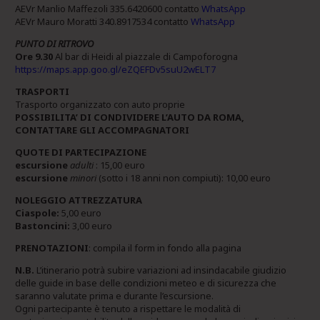
AEVr Manlio Maffezoli 335.6420600 contatto
WhatsApp
AEVr Mauro Moratti 340.8917534 contatto
WhatsApp
PUNTO DI RITROVO
Ore 9.30
Al bar di Heidi al piazzale di Campoforogna
https://maps.app.goo.gl/eZQEFDv5suU2wELT7
TRASPORTI
Trasporto organizzato con auto proprie
POSSIBILITA’ DI CONDIVIDERE L’AUTO DA ROMA,
CONTATTARE GLI ACCOMPAGNATORI
QUOTE DI PARTECIPAZIONE
escursione
adulti
: 15,00 euro
escursione
minori
(sotto i 18 anni non compiuti): 10,00 euro
NOLEGGIO ATTREZZATURA
Ciaspole:
5,00 euro
Bastoncini:
3,00 euro
PRENOTAZIONI
: compila il form in fondo alla pagina
N.B.
L’itinerario potrà subire variazioni ad insindacabile giudizio
delle guide in base delle condizioni meteo e di sicurezza che
saranno valutate prima e durante l’escursione.
Ogni partecipante è tenuto a rispettare le modalità di