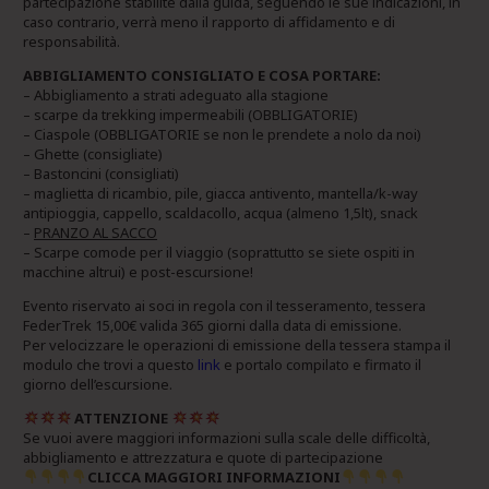
partecipazione stabilite dalla guida, seguendo le sue indicazioni, in
caso contrario, verrà meno il rapporto di affidamento e di
responsabilità.
ABBIGLIAMENTO CONSIGLIATO E COSA PORTARE:
– Abbigliamento a strati adeguato alla stagione
– scarpe da trekking impermeabili (OBBLIGATORIE)
– Ciaspole (OBBLIGATORIE se non le prendete a nolo da noi)
– Ghette (consigliate)
– Bastoncini (consigliati)
– maglietta di ricambio, pile, giacca antivento, mantella/k-way
antipioggia, cappello, scaldacollo, acqua (almeno 1,5lt), snack
–
PRANZO AL SACCO
– Scarpe comode per il viaggio (soprattutto se siete ospiti in
macchine altrui) e post-escursione!
Evento riservato ai soci in regola con il tesseramento, tessera
FederTrek 15,00€ valida 365 giorni dalla data di emissione.
Per velocizzare le operazioni di emissione della tessera stampa il
modulo che trovi a questo
link
e portalo compilato e firmato il
giorno dell’escursione.
ATTENZIONE
Se vuoi avere maggiori informazioni sulla scale delle difficoltà,
abbigliamento e attrezzatura e quote di partecipazione
CLICCA MAGGIORI INFORMAZIONI