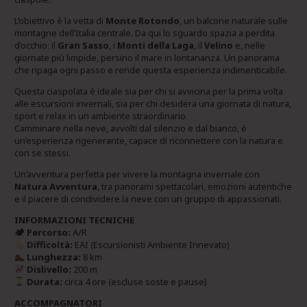
L’obiettivo è la vetta di
Monte Rotondo
, un balcone naturale sulle
montagne dell’Italia centrale. Da qui lo sguardo spazia a perdita
d’occhio: il
Gran Sasso
, i
Monti della Laga
, il
Velino
e, nelle
giornate più limpide, persino il mare in lontananza. Un panorama
che ripaga ogni passo e rende questa esperienza indimenticabile.
Questa ciaspolata è ideale sia per chi si avvicina per la prima volta
alle escursioni invernali, sia per chi desidera una giornata di natura,
sport e relax in un ambiente straordinario.
Camminare nella neve, avvolti dal silenzio e dal bianco, è
un’esperienza rigenerante, capace di riconnettere con la natura e
con se stessi.
Un’avventura perfetta per vivere la montagna invernale con
Natura Avventura
, tra panorami spettacolari, emozioni autentiche
e il piacere di condividere la neve con un gruppo di appassionati.
INFORMAZIONI TECNICHE
🏕 Percorso:
A/R
Difficoltà:
EAI (Escursionisti Ambiente Innevato)
Lunghezza:
8 km
Dislivello:
200 m
Durata:
circa 4 ore (escluse soste e pause)
ACCOMPAGNATORI