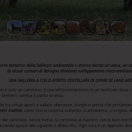
rso tematico dalla bellezza ambientale e storica decisa ed unica, un sen
di alcuni comuni di Bologna Montana sull’appennino tosco-emilian
UNA GALLERIA A CIELO APERTO COSTELLATA DI OPERE DI LAND ART
n è solo un cammino: è una lenta immersione in un territorio dove i p
 sentiero cambia il punto di vista.
e tra crinali aperti e vallate silenziose, borghi in pietra che profuma
tri inattesi
. L’arte non si osserva soltanto: si attraversa, si respira,
del cammino, senza fretta. Si cammina al mattino con la luce che filtr
sciando spazio allo sguardo e all’ascolto. Ogni sera è un approdo div