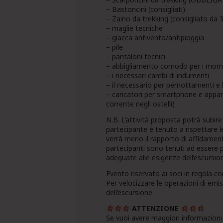
– Bastoncini (consigliati)
– Zaino da trekking (consigliato da 3
– maglie tecniche
– giacca antivento/antipioggia
– pile
– pantaloni tecnici
– abbigliamento comodo per i momen
– i necessari cambi di indumenti
– il necessario per pernottamenti e
– caricatori per smartphone e apparec
corrente negli ostelli)
N.B. L’attività proposta potrà subir
partecipante è tenuto a rispettare l
verrà meno il rapporto di affidamento
partecipanti sono tenuti ad essere 
adeguate alle esigenze dell’escurs
Evento riservato ai soci in regola c
Per velocizzare le operazioni di em
dell’escursione.
ATTENZIONE
Se vuoi avere maggiori informazioni 