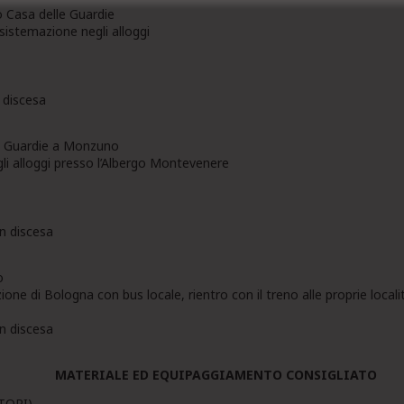
o Casa delle Guardie
 sistemazione negli alloggi
n discesa
lle Guardie a Monzuno
i alloggi presso l’Albergo Montevenere
in discesa
o
ione di Bologna con bus locale, rientro con il treno alle proprie local
in discesa
MATERIALE ED EQUIPAGGIAMENTO CONSIGLIATO
ATORI)