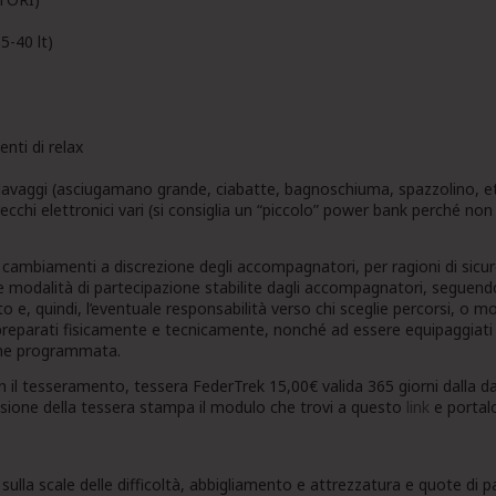
5-40 lt)
ti di relax
 lavaggi (asciugamano grande, ciabatte, bagnoschiuma, spazzolino, et
chi elettronici vari (si consiglia un “piccolo” power bank perché non 
e cambiamenti a discrezione degli accompagnatori, per ragioni di sicu
e modalità di partecipazione stabilite dagli accompagnatori, seguendo 
 e, quindi, l’eventuale responsabilità verso chi sceglie percorsi, o mod
preparati fisicamente e tecnicamente, nonché ad essere equipaggiati
ione programmata.
on il tesseramento, tessera FederTrek 15,00€ valida 365 giorni dalla d
issione della tessera stampa il modulo che trovi a questo
link
e portalo
sulla scale delle difficoltà, abbigliamento e attrezzatura e quote di 