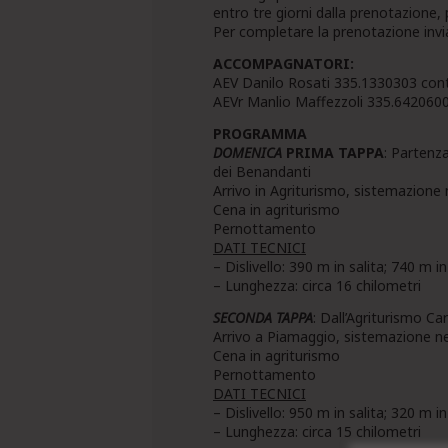
entro tre giorni dalla prenotazione,
Per completare la prenotazione invi
ACCOMPAGNATORI:
AEV Danilo Rosati 335.1330303 co
AEVr Manlio Maffezzoli 335.642060
PROGRAMMA
DOMENICA
PRIMA TAPPA
: Partenz
dei Benandanti
Arrivo in Agriturismo, sistemazione n
Cena in agriturismo
Pernottamento
DATI TECNICI
– Dislivello: 390 m in salita; 740 m i
– Lunghezza: circa 16 chilometri
SECONDA TAPPA
: Dall’Agriturismo C
Arrivo a Piamaggio, sistemazione ne
Cena in agriturismo
Pernottamento
DATI TECNICI
– Dislivello: 950 m in salita; 320 m i
– Lunghezza: circa 15 chilometri