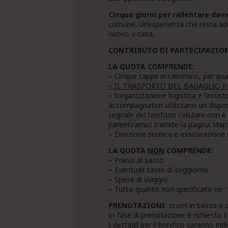
Cinque giorni per rallentare dav
comune. Un’esperienza che resta ad
nuovo a casa.
CONTRIBUTO DI PARTECIPAZIONE
LA QUOTA COMPRENDE:
– Cinque tappe in cammino, per quat
– IL TRASPORTO DEL BAGAGLIO P
– l’organizzazione logistica e l’as
accompagnatori utilizzano un disposi
segnale del telefono cellulare non è
parenti/amici tramite la pagina Map
– Direzione tecnica e assicurazione
LA QUOTA
NON
COMPRENDE:
– Pranzi al sacco
– Eventuali tasse di soggiorno
– Spese di viaggio
– Tutto quanto non specificato ne
PRENOTAZIONI
: scorri in basso e 
In fase di prenotazione è richiesto 
I dettagli per il bonifico saranno in