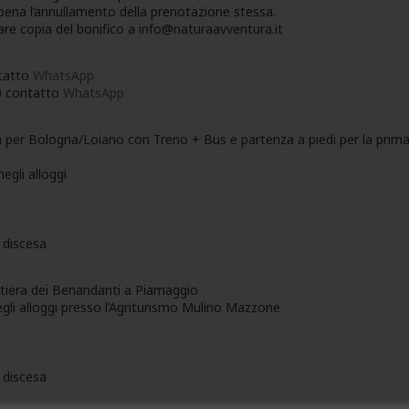
 pena l’annullamento della prenotazione stessa.
are copia del bonifico a info@naturaavventura.it
ntatto
WhatsApp
0 contatto
WhatsApp
a per Bologna/Loiano con Treno + Bus e partenza a piedi per la prima
egli alloggi
n discesa
artiera dei Benandanti a Piamaggio
gli alloggi presso l’Agriturismo Mulino Mazzone
n discesa