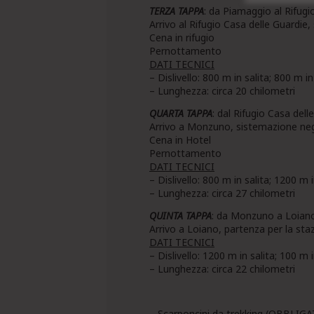
TERZA TAPPA
: da Piamaggio al Rifugi
Arrivo al Rifugio Casa delle Guardie,
Cena in rifugio
Pernottamento
DATI TECNICI
– Dislivello: 800 m in salita; 800 m i
– Lunghezza: circa 20 chilometri
QUARTA TAPPA
: dal Rifugio Casa de
Arrivo a Monzuno, sistemazione negl
Cena in Hotel
Pernottamento
DATI TECNICI
– Dislivello: 800 m in salita; 1200 m 
– Lunghezza: circa 27 chilometri
QUINTA TAPPA
: da Monzuno a Loian
Arrivo a Loiano, partenza per la staz
DATI TECNICI
– Dislivello: 1200 m in salita; 100 m 
– Lunghezza: circa 22 chilometri
– Scarponcini da trekking (OBBLIG