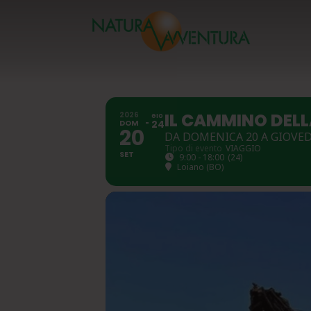
IL CAMMINO DEL
2026
GIO
DOM
24
20
DA DOMENICA 20 A GIOVED
Tipo di evento
VIAGGIO
SET
9:00 - 18:00
(24)
Loiano (BO)