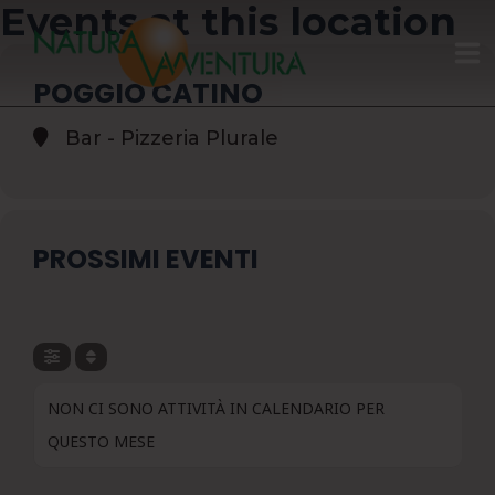
Events at this location
POGGIO CATINO
HOME
Bar - Pizzeria Plurale
GIFT CARD
CALENDARIO
PROSSIMI EVENTI
CHI SIAMO
ATTIVITÀ
NON CI SONO ATTIVITÀ IN CALENDARIO PER
CONTATTI
QUESTO MESE