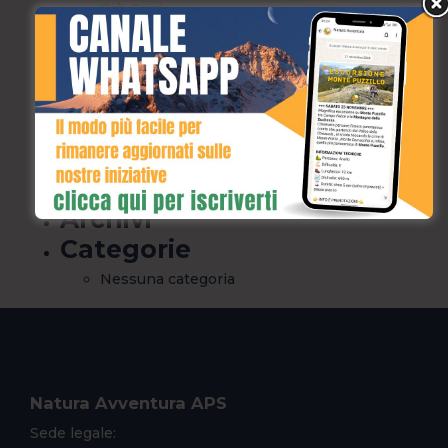
Gift Card
Home
Privacy Policy
prova
River Walking
Speleologia
Termini e Condizioni
Archivi
Categorie
Nessuna categoria
Natura Avventura APS
Sede legale: