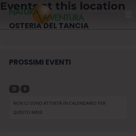
Events at this location
OSTERIA DEL TANCIA
HOME
GIFT CARD
PROSSIMI EVENTI
CALENDARIO
CHI SIAMO
ATTIVITÀ
NON CI SONO ATTIVITÀ IN CALENDARIO PER
QUESTO MESE
CONTATTI