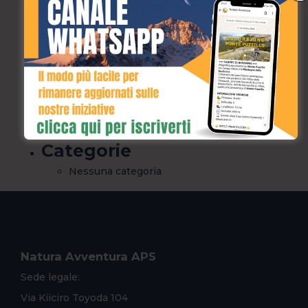
Home
Privacy Policy
prova
River Walking
Speleologia
Termini e Condizioni
Archivi
Categorie
Nessuna categoria
Natura Avventura APS
Sede legale:
Via Kiiciro Toyoda 104