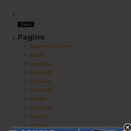
Pagine
Acquista la Gift Card
Attività
Calendario
Canyoning
Chi Siamo
Ciaspolate
Contatti
Escursioni
Geo Walk
Gift Card