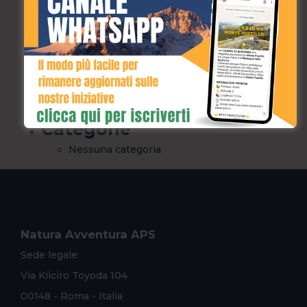
Privacy Policy
prova
River Walking
Speleologia
Termini e Condizioni
Archivi
Categorie
Nessuna categoria
Natura Avventura APS
Sede legale:
Via Kiiciro Toyoda 104
00148 - Roma - Italia