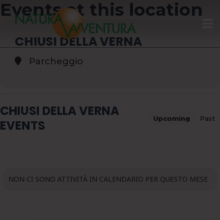
Events at this location
CHIUSI DELLA VERNA
HOME
Parcheggio
GIFT CARD
CHIUSI DELLA VERNA
CALENDARIO
Upcoming
Past
EVENTS
CHI SIAMO
ATTIVITÀ
NON CI SONO ATTIVITÀ IN CALENDARIO PER QUESTO MESE
CONTATTI