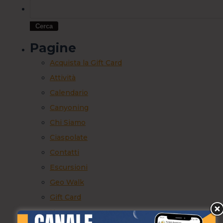
Pagine
Acquista la Gift Card
Attività
Calendario
Canyoning
Chi Siamo
Ciaspolate
Contatti
Escursioni
Geo Walk
Gift Card
Home