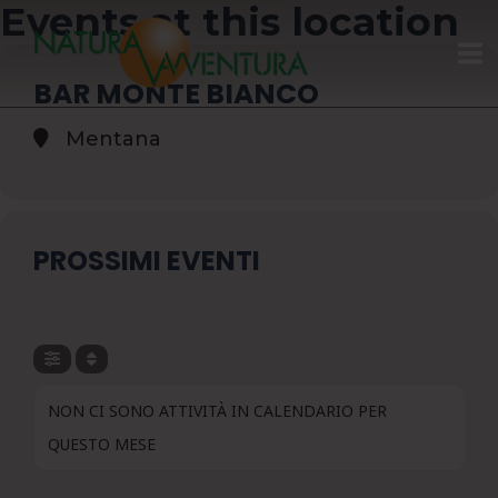
Events at this location
BAR MONTE BIANCO
HOME
Mentana
GIFT CARD
CALENDARIO
PROSSIMI EVENTI
CHI SIAMO
ATTIVITÀ
NON CI SONO ATTIVITÀ IN CALENDARIO PER
CONTATTI
QUESTO MESE