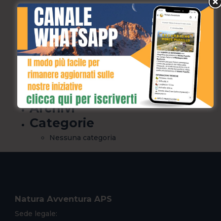
Gift Card
Home
Privacy Policy
prova
River Walking
Speleologia
Termini e Condizioni
Archivi
Categorie
Nessuna categoria
Natura Avventura APS
Sede legale: